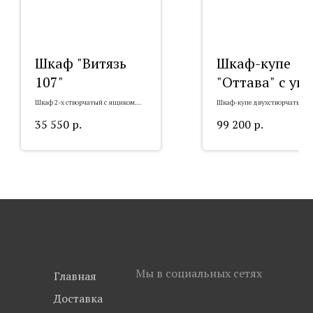
Шкаф "Витязь
Шкаф-купе
107"
"Оттава" с уг
Шкаф 2-х створчатый с ящиком
Шкаф-купе двухстворчатый
"Витязь 107"
"Оттава" с углом
35 550
р.
99 200
р.
Мы в социальных сетях
Главная
Доставка