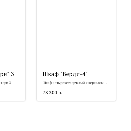
ри" 3
Шкаф "Верди-4"
атори 3
Шкаф четырехстворчатый с зеркалом
"Верди-4"
78 300
р.