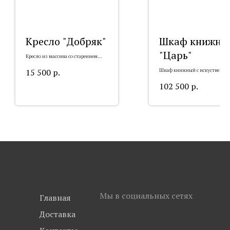
Кресло "Добряк"
Шкаф книжны
"Царь"
Кресло из массива со старением
"Добряк"
15 500
р.
Шкаф книжный с искуственны
старением "Царь"
102 500
р.
Мы в социальных сетях
Главная
Доставка