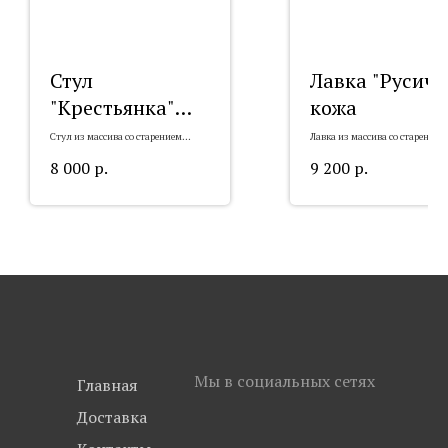
Стул
Лавка "Русич"
"Крестьянка"
кожа
ткань
Стул из массива со старением
Лавка из массива со старением
"Крестьянка" ткань
"Русич" кожа
8 000
р.
9 200
р.
Мы в социальных сетях
Главная
Доставка