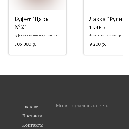
Буфет "Царь
Лавка "Русич"
№2"
ткань
Буфет из массива с искуственным
Лавка из массива со старением
старением "Царь №2"
"Русич" ткань
103 000
р.
9 200
р.
Мы в социальных сетях
Главная
Доставка
Контакты