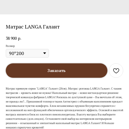
Матрас LANGA Галант
38 900
р.
Размер
Заказать
Матрас премиум-серии "LANGA" Галант (28см). Матрас: рогожка LANGA Галант. С таким
матрасом – кровать вовсе не нужна! Напольный матрас – новое нестандартное решение
творческой команды фабрики LANGA! Роскошь по доступной цене – Вы мечтали об этом,
не правда ли?.. Пришивной топпер в ткани Антистресс с объемным наполнением придаст
максимальное чувство комфорта. Блок независимых пружин безупречно справится с
возложенной на него функцией обеспечения ортопедического эффекта. Основой и высотой
матраса является блок из плотного пенополиуретана. Высоту матраса Вы выбираете
самостоятельно (доп.опция). Остановите свой выбор на интересном интерьерном
решении – изысканный и элегантный напольный матрас LANGA Галант! И больше
никаких скрипучих кроватей!