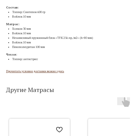
Состав:
Топпер: Синтепон 600 гр
Войлок 10 мм
Матрас:
Холкон 30 мм
Войлок 10 мм
Независимый пружинный блок «TFK 256 пр./м2» (h=80 мм)
Войлок 10 мм
Пенополиуретан 100 мм
Чехол:
Топпер: антистресс
Прочитать условия доставки можно здесь
Другие Матрасы