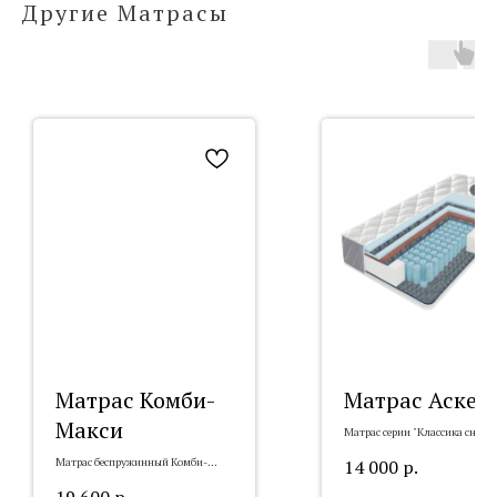
Другие Матрасы
Матрас Комби-
Матрас Аскет
Макси
Матрас серии "Классика сна" А
Н (23 см)
14 000
р.
Матрас беспружинный Комби-
Макси (19 см)
19 600
р.