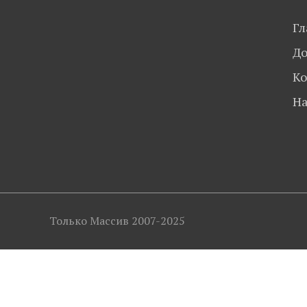
Гл
До
Ко
На
Только Массив 2007-2025