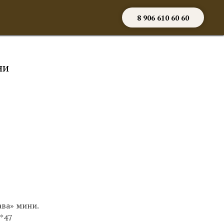
8 906 610 60 60
ни
ава» мини.
0*47