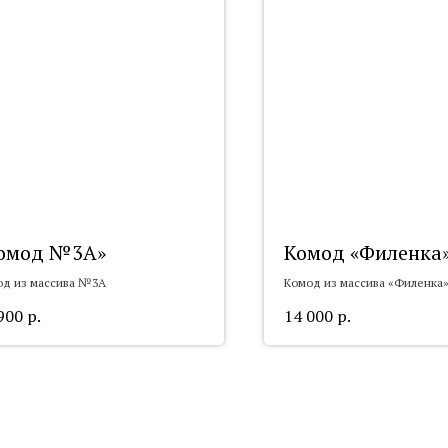
омод №3А»
Комод «Филенка»
од из массива №3А
Комод из массива «Филенка»
900
р.
14 000
р.