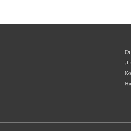
Гл
До
Ко
На